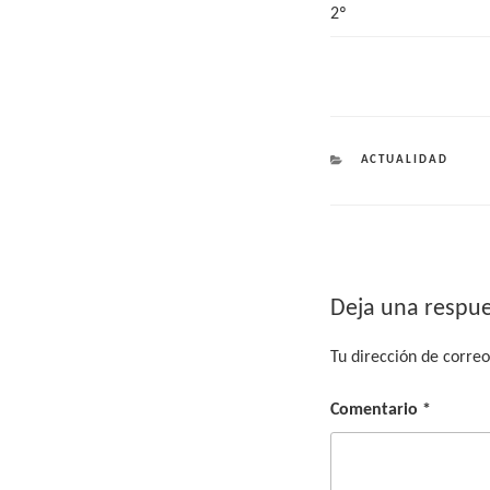
2º
CATEGORÍAS
ACTUALIDAD
Deja una respu
Tu dirección de correo
Comentario
*