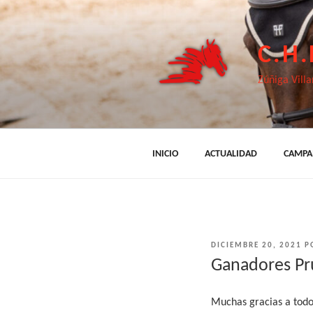
Saltar
al
contenido
C.H
Zúñiga Villa
INICIO
ACTUALIDAD
CAMPA
PUBLICADO
DICIEMBRE 20, 2021
P
EL
Ganadores Pr
Muchas gracias a todos