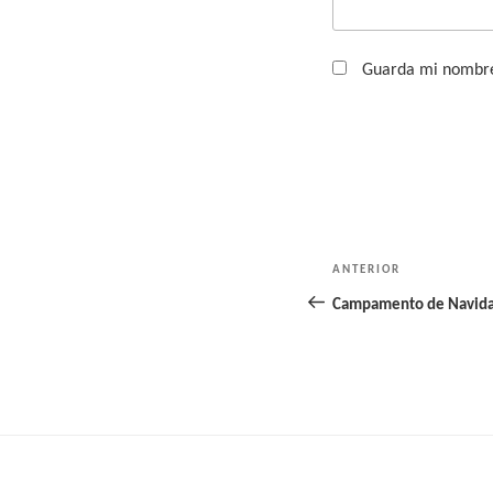
Guarda mi nombre,
Navegación
ANTERIOR
Entrada
de
anterior:
Campamento de Navida
entradas