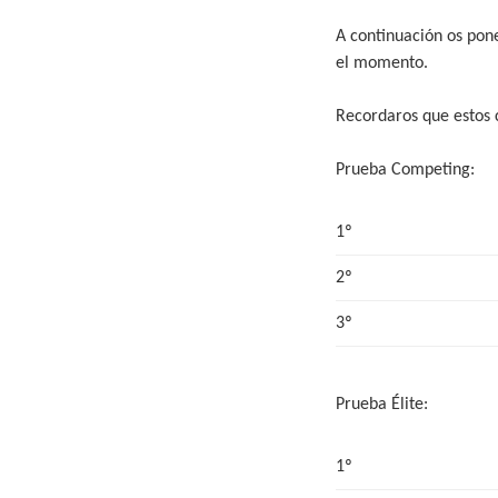
A continuación os pone
el momento.
Recordaros que estos 
Prueba Competing:
1º
2º
3º
Prueba Élite:
1º