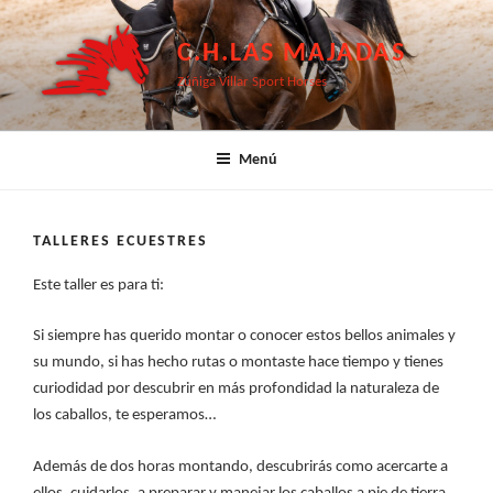
Saltar
al
C.H.LAS MAJADAS
contenido
Zúñiga Villar Sport Horses
Menú
TALLERES ECUESTRES
Este taller es para ti:
Si siempre has querido montar o conocer estos bellos animales y
su mundo, si has hecho rutas o montaste hace tiempo y tienes
curiodidad por descubrir en más profondidad la naturaleza de
los caballos, te esperamos…
Además de dos horas montando, descubrirás como acercarte a