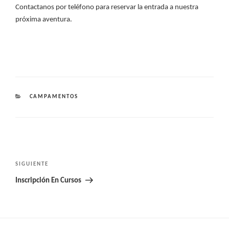
Contactanos por teléfono para reservar la entrada a nuestra
próxima aventura.
CATEGORÍAS
CAMPAMENTOS
Navegación
de
Siguiente
SIGUIENTE
entradas
entrada
Inscripción En Cursos