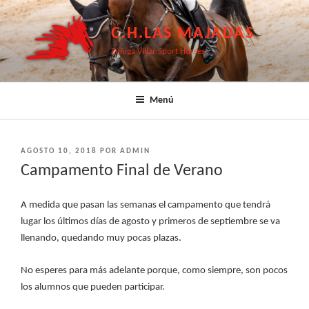
Saltar
al
C.H.LAS MAJADAS
contenido
Zúñiga Villar Sport Horses
Menú
PUBLICADO
AGOSTO 10, 2018
POR
ADMIN
EL
Campamento Final de Verano
A medida que pasan las semanas el campamento que tendrá
lugar los últimos días de agosto y primeros de septiembre se va
llenando, quedando muy pocas plazas.
No esperes para más adelante porque, como siempre, son pocos
los alumnos que pueden participar.